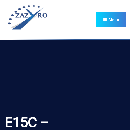
Menu
E15C –