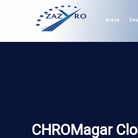
Acasa
Des
CHROMagar Clost