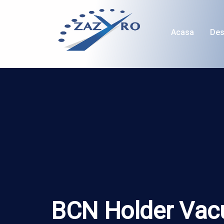
Acasa
Des
BCN Holder Vacu