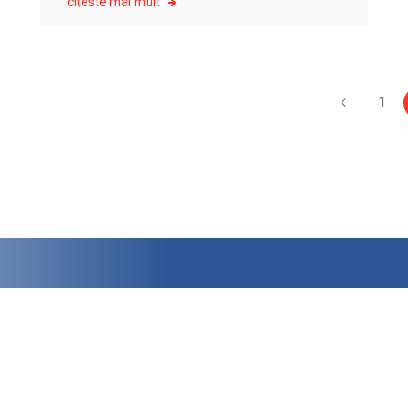
citeste mai mult
1
.
0724.512.521
, E-Mail:
office@zazyro.ro