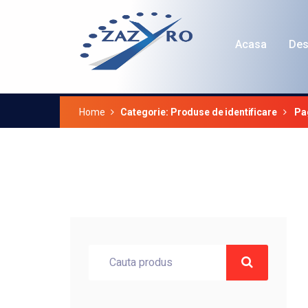
Acasa
Des
Categorie: Produse de i
Home
Categorie: Produse de identificare
Pa