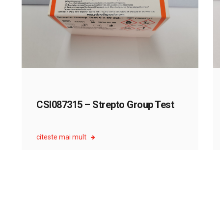
CSI087315 – Strepto Group Test
citeste mai mult