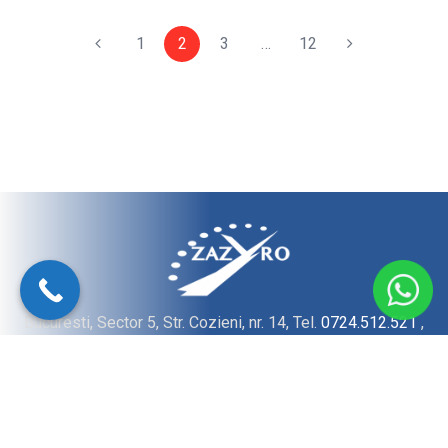
1
2
3
…
12
Bucuresti, Sector 5, Str. Cozieni, nr. 14, Tel.
0724.512.521
,
E-Mail:
office@zazyro.ro
© 2022 ZAZYRO GRUP SRL - Toate drepturile rezervate.