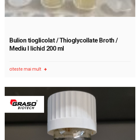
Bulion tioglicolat / Thioglycollate Broth /
Mediu I lichid 200 ml
citeste mai mult