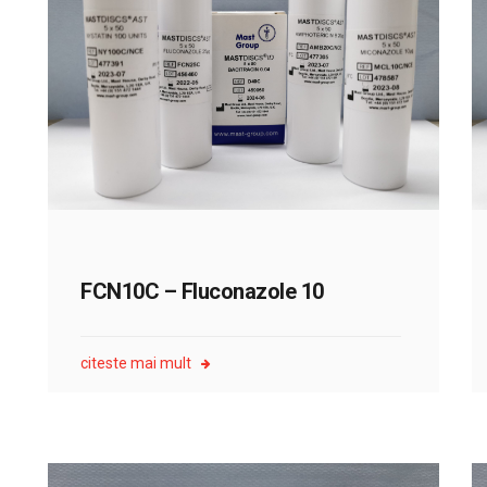
FCN10C – Fluconazole 10
citeste mai mult