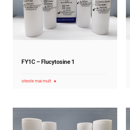
FY1C – Flucytosine 1
citeste mai mult