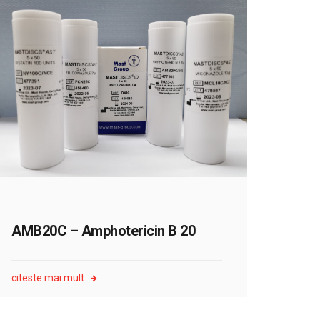
AMB20C – Amphotericin B 20
citeste mai mult