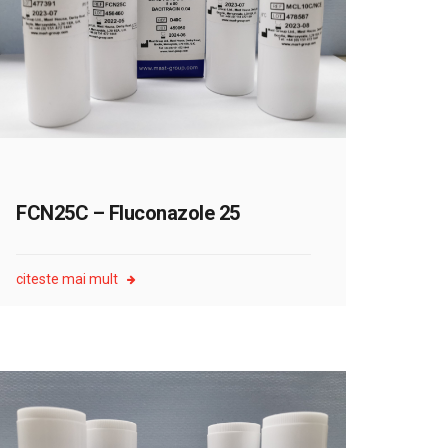
FCN25C – Fluconazole 25
citeste mai mult