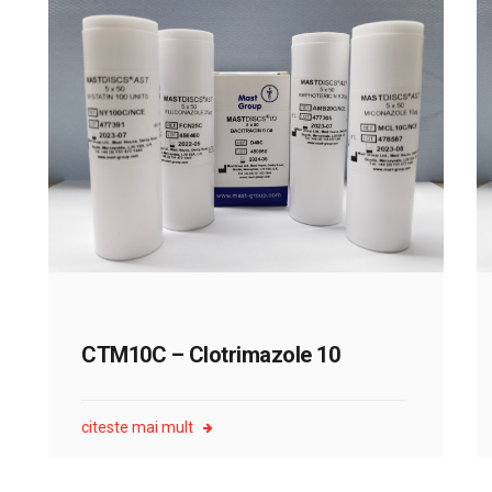
CTM10C – Clotrimazole 10
citeste mai mult