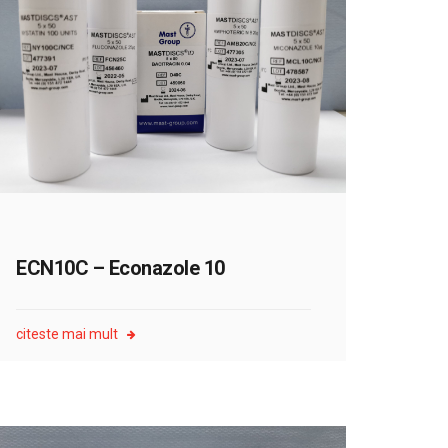
ECN10C – Econazole 10
citeste mai mult